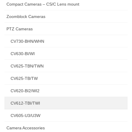
Compact Cameras – CS/C Lens mount
Zoomblock Cameras
PTZ Cameras
CV730-BHN/WHN
CV630-BI/WI
CV625-TBN/TWN
CV625-TB/TW
CV620-BI2/WI2
CV612-TBI/TWI
CV605-U3/U3W
Camera Accessories