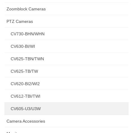
Zoomblock Cameras
PTZ Cameras
CV730-BHN/WHN
CV630-BI/WI
CV625-TBN/TWN
CV625-TB/TW
CV620-BI2/WI2
CV612-TBI/TWI
CV605-U3/U3W
Camera Accessories